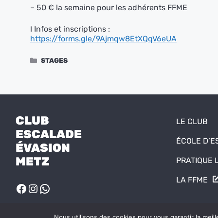
– 50 € la semaine pour les adhérents FFME
ℹ️ Infos et inscriptions :
https://forms.gle/9Ajmqw8EtXQqV6eUA
Catégories
STAGES
CLUB
LE CLUB
ESCALADE
ÉCOLE D’
ÉVASION
METZ
PRATIQUE L
LA FFME
FACEBOOK
INSTAGRAM
WHATSAPP
Nous utilisons des cookies pour vous garantir la meill