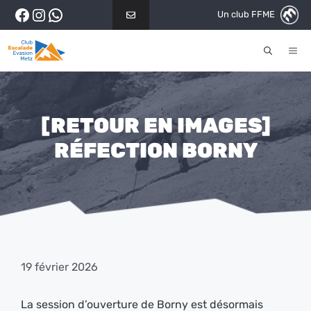
Aller
Facebook
Instagram
WhatsApp
Un club FFME
au
contenu
ME
[RETOUR EN IMAGES]
RÉFECTION BORNY
19 février 2026
La session d’ouverture de Borny est désormais