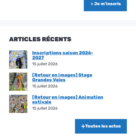
Je m'inscris
ARTICLES RÉCENTS
Inscriptions saison 2026-
2027
15 juillet 2026
[Retour en images] Stage
Grandes Voies
15 juillet 2026
[Retour en images] Animation
estivale
15 juillet 2026
Toutes les actus