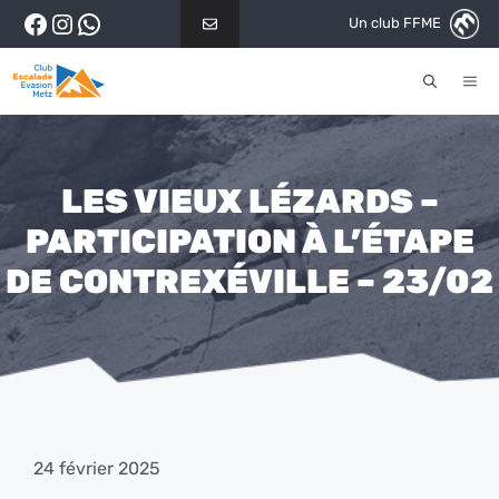
Aller
Facebook
Instagram
WhatsApp
Un club FFME
au
contenu
ME
LES VIEUX LÉZARDS –
PARTICIPATION À L’ÉTAPE
DE CONTREXÉVILLE – 23/02
24 février 2025